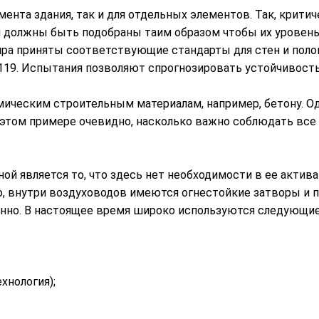
ента здания, так и для отдельных элементов. Так, крити
я должны быть подобраны таим образом чтобы их уровен
ира приняты соответствующие стандарты для стен и полов,
M E119. Испытания позволяют спрогнозировать устойчивост
мическим строительным материалам, например, бетону. О
а этом примере очевидно, насколько важно соблюдать вс
й является то, что здесь нет необходимости в ее актив
о, внутри воздуховодов имеются огнестойкие затворы и
нно. В настоящее время широко используются следующи
хнология);