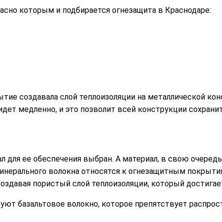
ласно которым и подбирается огнезащита в Краснодаре:
рытие создавала слой теплоизоляции на металлической к
а идет медленно, и это позволит всей конструкции сохра
ал для ее обеспечения выбран. А материал, в свою очеред
минерального волокна относятся к огнезащитным покрыти
оздавая пористый слой теплоизоляции, который достигае
зуют базальтовое волокно, которое препятствует распро