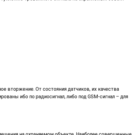
ое вторжение. От состояния датчиков, их качества
ованы ибо по радиосигнал, либо под GSM-сигнал – для
мещения на охраняемом объекте. Наиболее совершенные