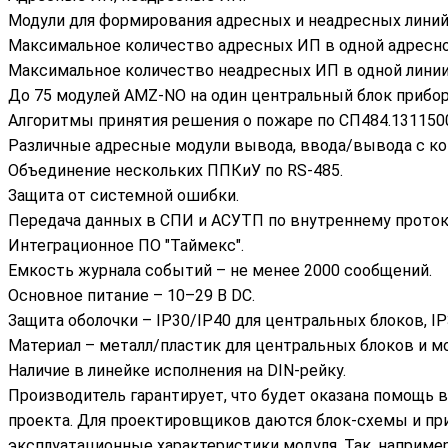
Модули для формирования адресных и неадресных линий
Максимальное количество адресных ИП в одной адресной
Максимальное количество неадресных ИП в одной линии 
До 75 модулей AMZ-NO на один центральный блок прибор
Алгоритмы принятия решения о пожаре по СП484.1311500.2
Различные адресные модули вывода, ввода/вывода с ко
Объединение нескольких ППКиУ по RS-485.
Защита от системной ошибки.
Передача данных в СПИ и АСУТП по внутреннему протоко
Интеграционное ПО "Таймекс".
Емкость журнала событий – не менее 2000 сообщений.
Основное питание – 10–29 В DC.
Защита оболочки – IP30/IP40 для центральных блоков, I
Материал – металл/пластик для центральных блоков и мо
Наличие в линейке исполнения на DIN-рейку.
Производитель гарантирует, что будет оказана помощь 
проекта. Для проектировщиков даются блок-схемы и при
эксплуатационные характеристики модуля. Так, наприме