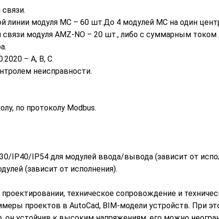
 связи.
 линии модуля МС – 60 шт.До 4 модулей МС на один цент
связи модуля AMZ-NO – 20 шт., либо с суммарным током д
а.
020 – А, В, С.
нтролем неисправности.
лу, по протоколу Modbus.
P30/IP40/IP54 для модулей ввода/вывода (зависит от испо
дулей (зависит от исполнения).
в проектировании, техническое сопровождение и техничес
меры проектов в AutoCad, BIM-модели устройств. При эт
р, он устойчив к высоким напряжениям, его можно неогра