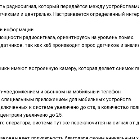
ть радиосигнал, который передаётся между устройствами
чиками и централью. Настраивается определенный интерв
и информации.
ощности радиосигнала, ориентируясь на уровень помех.
датчиков, так как хаб производит опрос датчиков и ан
ки имеют встроенную камеру, которая делает снимок пар
sh-уведомлением и звонком на мобильный телефон.
 специальным приложением для мобильных устройств.
люченных к системе увеличено до ста, а количество поль
ентрали увеличено до 25.
го оператора, система тут же переключится на сигнал от д
завоевывает популярность благодаря своим уникальным х