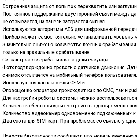
Встроенная защита от попыток перехватить или заглуши
Постоянное поддержание двусторонней связи между дат
не отзывается, на панели загорается сигнал.
Используются алгоритмы AES для шифрованной передач
Прибор может самостоятельно устанавливать уровень м
Значительно снижено количество ложных срабатываний 
только на правильные срабатывания.
Сигнал тревоги срабатывает в доли секунды.
Фотоподтверждение тревоги с датчиков движения. Датчи
снимок отсылается на мобильный телефон пользователя.
Используются каналы связи GSM и
Оповещение оператора происходит как по СМС, так и pu
Для настройки работы системы можно воспользоваться
Количество беспроводных устройств, одновременно подк
Количество видеокамер одновременно подключенных к ц
Два слота для SIM-карт. При проблемах со связью у одно
Новости безопасности сообщают, что модель уверенно 