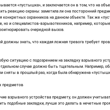
вается «пустышка», и заключается он в том, что на объ
ить реакцию охраны: заметила ли она посторонний предме
я конкретных охранников на данном объекте. Так же «пус
те, но и специалистов-взрывотехников, например, которы
роигнорировать очередной вызов.
ий должны знать, что каждая ложная тревога требует про
ую ситуацию с подозрением на закладку взрывного устрой
отдельном случае должно быть тщательным. Например, об
ли сняты в прошлый раз, когда была обнаружена «пустышк
х предметов
чие взрывного устройства предмету, он должен учитывать
рить подобные закладки, лучше это делать в нечетные пр