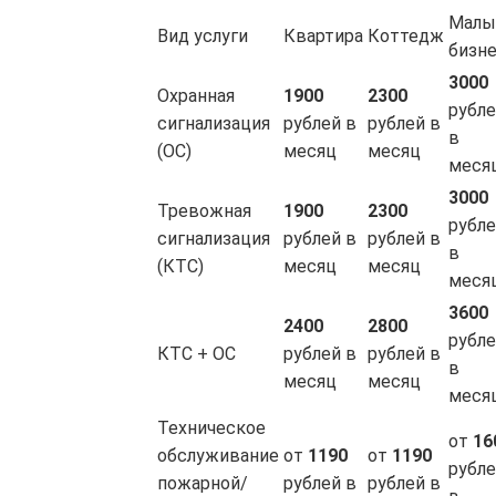
Малы
Вид услуги
Квартира
Коттедж
бизн
3000
Охранная
1900
2300
рубл
сигнализация
рублей в
рублей в
в
(ОС)
месяц
месяц
меся
3000
Тревожная
1900
2300
рубл
сигнализация
рублей в
рублей в
в
(КТС)
месяц
месяц
меся
3600
2400
2800
рубл
КТС + ОС
рублей в
рублей в
в
месяц
месяц
меся
Техническое
от
16
обслуживание
от
1190
от
1190
рубл
пожарной/
рублей в
рублей в